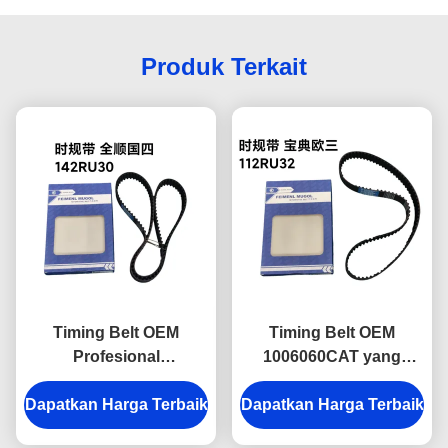
Produk Terkait
Timing Belt OEM
Timing Belt OEM
Profesional
1006060CAT yang
1006060TARE1 142T
Direkayasa dengan
Dapatkan Harga Terbaik
untuk Mesin Diesel JMC
Dapatkan Harga Terbaik
Presisi untuk Sistem
Transit Euro 4,
Diesel JMC Baodian