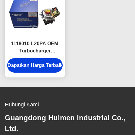
1118010-L20PA OEM
Turbocharger
Berkinerja Tinggi untuk
Mesin Diesel Isuzu 100P
Dapatkan Harga Terbaik
& 600P China V
Spesifikasi Unit
Dirancang untuk
Peningkatan Output
Daya
Hubungi Kami
Guangdong Huimen Industrial Co.,
Ltd.