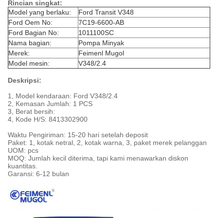
Rincian singkat:
Model yang berlaku:
Ford Transit V348
Ford Oem No:
7C19-6600-AB
Ford Bagian No:
1011100SC
Nama bagian:
Pompa Minyak
Merek:
Feimenl Mugol
Model mesin:
V348/2.4
Deskripsi:
1, Model kendaraan: Ford V348/2.4
2, Kemasan Jumlah: 1 PCS
3, Berat bersih:
4, Kode H/S: 8413302900
Waktu Pengiriman: 15-20 hari setelah deposit
Paket: 1, kotak netral, 2, kotak warna, 3, paket merek pelanggan
UOM: pcs
MOQ: Jumlah kecil diterima, tapi kami menawarkan diskon
kuantitas.
Garansi: 6-12 bulan