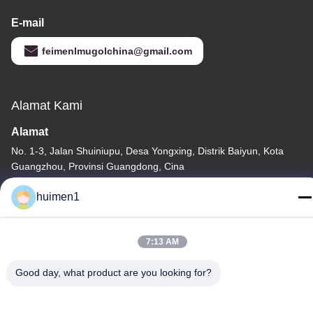
E-mail
feimenlmugolchina@gmail.com
Alamat Kami
Alamat
No. 1-3, Jalan Shuiniupu, Desa Yongxing, Distrik Baiyun, Kota
Guangzhou, Provinsi Guangdong, Cina
Telp
huimen1
86-18929562701
7:13 AM
Good day, what product are you looking for?
Kebijakan Privasi
|
Sitemap