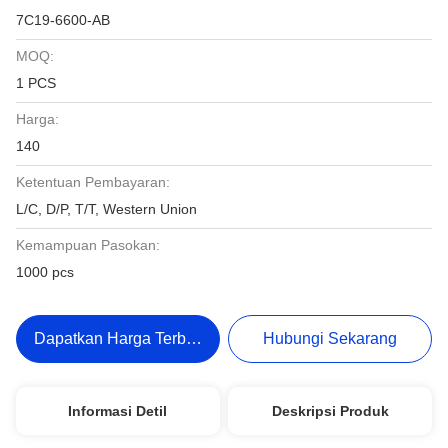
7C19-6600-AB
MOQ:
1 PCS
Harga:
140
Ketentuan Pembayaran:
L/C, D/P, T/T, Western Union
Kemampuan Pasokan:
1000 pcs
Dapatkan Harga Terbaik
Hubungi Sekarang
Informasi Detil
Deskripsi Produk