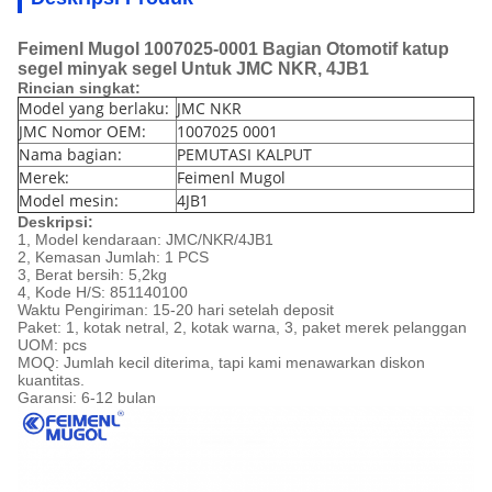
Feimenl Mugol 1007025-0001 Bagian Otomotif katup
segel minyak segel Untuk JMC NKR, 4JB1
Rincian singkat:
Model yang berlaku:
JMC NKR
JMC Nomor OEM:
1007025 0001
Nama bagian:
PEMUTASI KALPUT
Merek:
Feimenl Mugol
Model mesin:
4JB1
Deskripsi:
1, Model kendaraan: JMC/NKR/4JB1
2, Kemasan Jumlah: 1 PCS
3, Berat bersih: 5,2kg
4, Kode H/S: 851140100
Waktu Pengiriman: 15-20 hari setelah deposit
Paket: 1, kotak netral, 2, kotak warna, 3, paket merek pelanggan
UOM: pcs
MOQ: Jumlah kecil diterima, tapi kami menawarkan diskon
kuantitas.
Garansi: 6-12 bulan