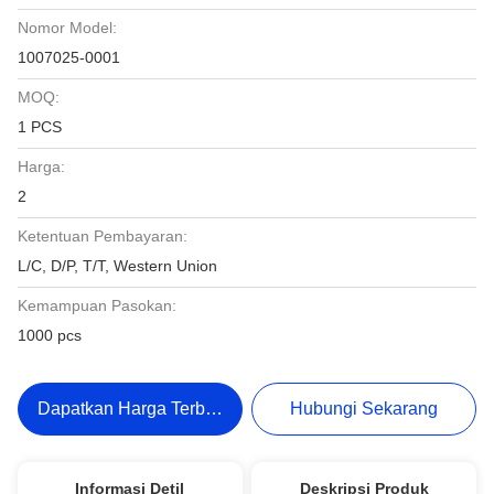
Nomor Model:
1007025-0001
MOQ:
1 PCS
Harga:
2
Ketentuan Pembayaran:
L/C, D/P, T/T, Western Union
Kemampuan Pasokan:
1000 pcs
Dapatkan Harga Terbaik
Hubungi Sekarang
Informasi Detil
Deskripsi Produk