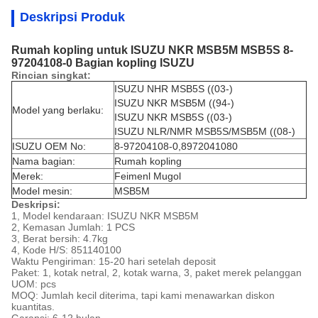
Deskripsi Produk
Rumah kopling untuk ISUZU NKR MSB5M MSB5S 8-
97204108-0 Bagian kopling ISUZU
Rincian singkat:
ISUZU NHR MSB5S ((03-)
ISUZU NKR MSB5M ((94-)
Model yang berlaku:
ISUZU NKR MSB5S ((03-)
ISUZU NLR/NMR MSB5S/MSB5M ((08-)
ISUZU OEM No:
8-97204108-0,8972041080
Nama bagian:
Rumah kopling
Merek:
Feimenl Mugol
Model mesin:
MSB5M
Deskripsi:
1, Model kendaraan: ISUZU NKR MSB5M
2, Kemasan Jumlah: 1 PCS
3, Berat bersih: 4.7kg
4, Kode H/S: 851140100
Waktu Pengiriman: 15-20 hari setelah deposit
Paket: 1, kotak netral, 2, kotak warna, 3, paket merek pelanggan
UOM: pcs
MOQ: Jumlah kecil diterima, tapi kami menawarkan diskon
kuantitas.