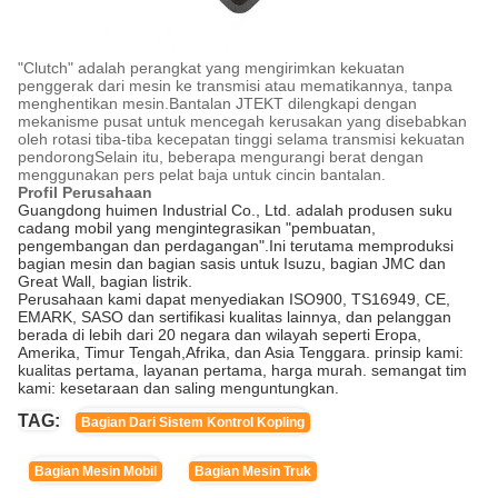
"Clutch" adalah perangkat yang mengirimkan kekuatan
penggerak dari mesin ke transmisi atau mematikannya, tanpa
menghentikan mesin.Bantalan JTEKT dilengkapi dengan
mekanisme pusat untuk mencegah kerusakan yang disebabkan
oleh rotasi tiba-tiba kecepatan tinggi selama transmisi kekuatan
pendorongSelain itu, beberapa mengurangi berat dengan
menggunakan pers pelat baja untuk cincin bantalan.
Profil Perusahaan
Guangdong huimen Industrial Co., Ltd. adalah produsen suku
cadang mobil yang mengintegrasikan "pembuatan,
pengembangan dan perdagangan".Ini terutama memproduksi
bagian mesin dan bagian sasis untuk Isuzu, bagian JMC dan
Great Wall, bagian listrik.
Perusahaan kami dapat menyediakan ISO900, TS16949, CE,
EMARK, SASO dan sertifikasi kualitas lainnya, dan pelanggan
berada di lebih dari 20 negara dan wilayah seperti Eropa,
Amerika, Timur Tengah,Afrika, dan Asia Tenggara. prinsip kami:
kualitas pertama, layanan pertama, harga murah. semangat tim
kami: kesetaraan dan saling menguntungkan.
TAG:
Bagian Dari Sistem Kontrol Kopling
Bagian Mesin Mobil
Bagian Mesin Truk