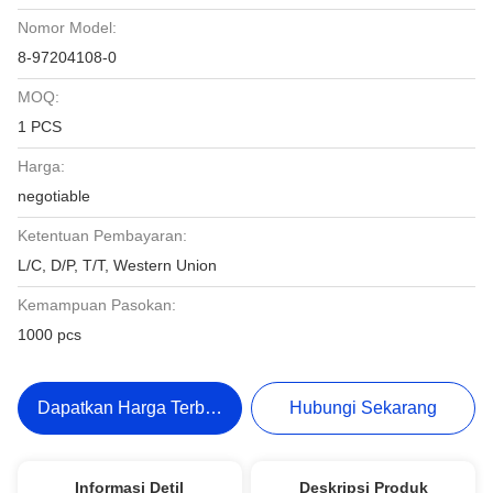
Nomor Model:
8-97204108-0
MOQ:
1 PCS
Harga:
negotiable
Ketentuan Pembayaran:
L/C, D/P, T/T, Western Union
Kemampuan Pasokan:
1000 pcs
Dapatkan Harga Terbaik
Hubungi Sekarang
Informasi Detil
Deskripsi Produk