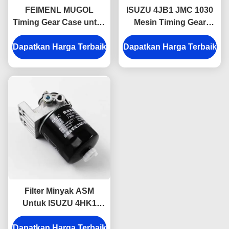
FEIMENL MUGOL
ISUZU 4JB1 JMC 1030
Timing Gear Case untuk
Mesin Timing Gear
ISUZU 4JB1 JMC 1030
Cover 8-94155360-0
Dapatkan Harga Terbaik
8-94155361-0 Bagian
Dapatkan Harga Terbaik
1002401BB
truk ISUZU
Filter Minyak ASM
Untuk ISUZU 4HK1
4HF1 4HG1 8-97148268-
Dapatkan Harga Terbaik
2 Bagian Mesin ISUZU