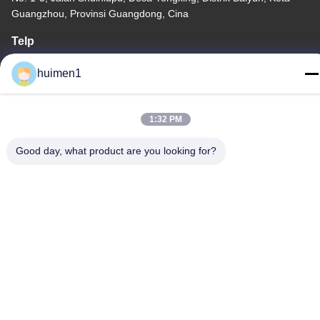
Guangzhou, Provinsi Guangdong, Cina
Telp
86-18929562701
huimen1
1:32 PM
Kebijakan Privasi
|
Sitemap
Good day, what product are you looking for?
Cina Kualitas Baik Suku Cadang Mesin Isuzu Pemasok. Hak cipta
© -2026 Guangdong Huimen Industrial Co., Ltd. Semua hak
dilindungi.