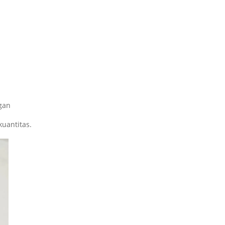
ggan
uantitas.