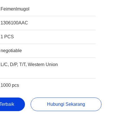
Feimenlmugol
1306100AAC
1 PCS
negotiable
L/C, D/P, T/T, Western Union
1000 pcs
Terbaik
Hubungi Sekarang