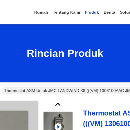
Rumah
Tentang Kami
Produk
Berita
Solu
Rincian Produk
Thermostat ASM Untuk JMC LANDWIND X8 (((VM) 1306100AAC JMC
Thermostat 
(((VM) 13061