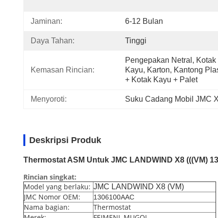
Jaminan:
6-12 Bulan
Daya Tahan:
Tinggi
Pengepakan Netral, Kotak 
Kemasan Rincian:
Kayu, Karton, Kantong Plast
+ Kotak Kayu + Palet
Menyoroti:
Suku Cadang Mobil JMC X
Deskripsi Produk
Thermostat ASM Untuk JMC LANDWIND X8 (((VM) 1
Rincian singkat:
Model yang berlaku:
JMC LANDWIND X8 (VM)
JMC Nomor OEM:
1306100AAC
Nama bagian:
Thermostat
Merek:
FEIMENL MUGOL