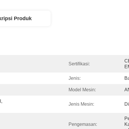
ripsi Produk
C
Sertifikasi:
E
Jenis:
Ba
Model Mesin:
A
, 
Jenis Mesin:
Di
Pe
Pengemasan:
Ka