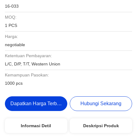
16-033
MOQ:
1 PCS
Harga:
negotiable
Ketentuan Pembayaran:
L/C, D/P, T/T, Western Union
Kemampuan Pasokan:
1000 pcs
Dapatkan Harga Terbaik
Hubungi Sekarang
Informasi Detil
Deskripsi Produk