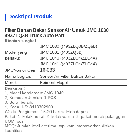
Deskripsi Produk
Filter Bahan Bakar Sensor Air Untuk JMC 1030
493ZLQ3B Truck Auto Part
Rincian singkat:
JMC 1030 ((493ZLQ3B/ZQ5B)
Model yang
JMC 1031 ((493ZQ5B)
berlaku:
JMC 1040 ((493ZLQ4/ZLQ4A)
JMC 1041 ((493ZLQ4/ZLQ4A)
16-033
JMC
Nomor Oem:
Nama bagian:
Sensor Air Filter Bahan Bakar
Merek:
Feimenl Mugol
Deskripsi:
1, Model kendaraan: JMC 1040
2, Kemasan Jumlah: 1 PCS
3, Berat bersih:
4, Kode H/S: 8413302900
Waktu Pengiriman: 15-20 hari setelah deposit
Paket: 1, kotak netral, 2, kotak warna, 3, paket merek pelanggan
UOM: pcs
MOQ: Jumlah kecil diterima, tapi kami menawarkan diskon
kuantitas.