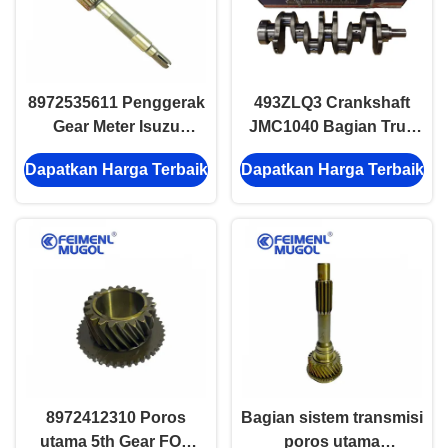
8972535611 Penggerak
493ZLQ3 Crankshaft
Gear Meter Isuzu
JMC1040 Bagian Truk
Bagian Sistem
Ringan 1005011TAR
Dapatkan Harga Terbaik
Dapatkan Harga Terbaik
Transmisi Poros Utama
Mesin Diesel Spare Nkr
Npr Nqr 14t
Bagian Truk
8972412310 Poros
Bagian sistem transmisi
utama 5th Gear FOR
poros utama