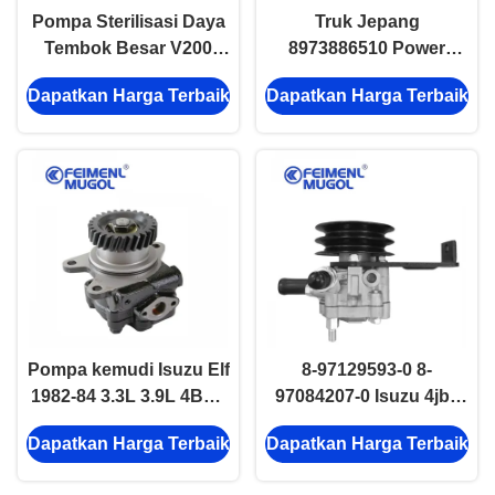
Pompa Sterilisasi Daya
Truk Jepang
Tembok Besar V200
8973886510 Power
X200 2,0L Diesel
Steering Pump Isuzu
Dapatkan Harga Terbaik
Dapatkan Harga Terbaik
GW4D20 Mesin suku
Nqr Npr 4hf1 4he1 4hg1
cadang
4hg1t 8971365740
Pompa kemudi Isuzu Elf
8-97129593-0 8-
1982-84 3.3L 3.9L 4BD1
97084207-0 Isuzu 4jb1
4BC2 Isuzu Elf truk
4ja1 Power Steering
Dapatkan Harga Terbaik
Dapatkan Harga Terbaik
suku cadang
Pump 8973319401
897129593