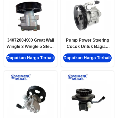
3407200-K00 Great Wall
Pump Power Steering
Wingle 3 Wingle 5 Steed
Cocok Untuk Bagian
A5 V220 V240 Servo
Asli Of Great Wall
Dapatkan Harga Terbaik
Dapatkan Harga Terbaik
Steering Pump suku
HOVER H3 H5
cadang