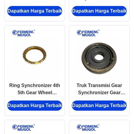
ISUZU NPR NQR Isuzu
8972529241 ISUZU NPR
Dapatkan Harga Terbaik
Dapatkan Harga Terbaik
Npr Bagian Transmisi
NQR 14t 8972529240
Ring Synchronizer 4th
Truk Transmisi Gear
5th Gear Wheel
Synchronizer Gear
Synchronizer Hub Isusu
Wheel Synchronizer
Dapatkan Harga Terbaik
Dapatkan Harga Terbaik
4HG1 4HF1 8941287752
Hub ISUZU NPR NQR
OEM
8973665260