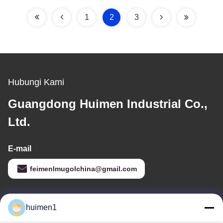
1
2
3
Hubungi Kami
Guangdong Huimen Industrial Co.,
Ltd.
E-mail
feimenlmugolchina@gmail.com
Alamat Kami
huimen1