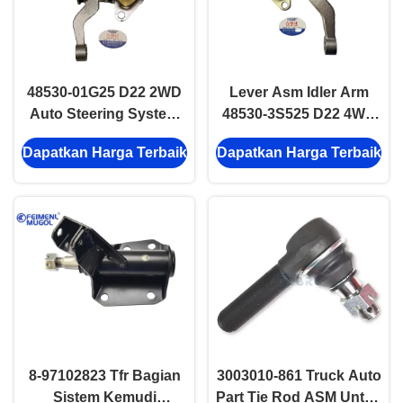
48530-01G25 D22 2WD
Lever Asm Idler Arm
Auto Steering System
48530-3S525 D22 4WD
Bagian Lever Asm Idler
Auto Steering System
Dapatkan Harga Terbaik
Dapatkan Harga Terbaik
Arm assembly
Bagian mesin
8-97102823 Tfr Bagian
3003010-861 Truck Auto
Sistem Kemudi
Part Tie Rod ASM Untuk