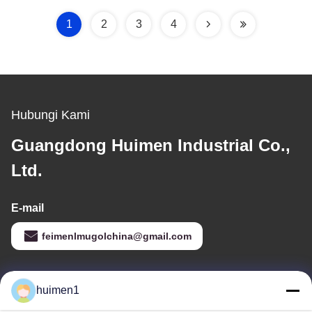
1
2
3
4
Hubungi Kami
Guangdong Huimen Industrial Co.,
Ltd.
E-mail
feimenlmugolchina@gmail.com
Alamat Kami
huimen1