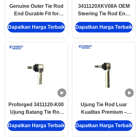
Genuine Outer Tie Rod
3411120XKV08A OEM
End Durable Fit for
Steering Tie Rod End ️
Great Wall H6 SUV
Cocok untuk Great Wall
Dapatkan Harga Terbaik
Dapatkan Harga Terbaik
H9 ️ Kinerja yang andal
Proforged 3411120-K00
Ujung Tie Rod Luar
Ujung Batang Tie Rod
Kualitas Premium –
Luar 16mm - Cocok
Penanganan Halus
Dapatkan Harga Terbaik
Dapatkan Harga Terbaik
Andal untuk Haval /
untuk SUV Haval –
Fengjun
Keandalan Tahan Lama