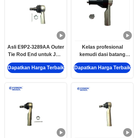
Asli E9P2-3289AA Outer
Kelas profesional
Tie Rod End untuk JMC
kemudi dasi batang
Yusheng S350 / Yuhu
akhir
Dapatkan Harga Terbaik
Dapatkan Harga Terbaik
N350 / N351