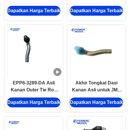
Otomatis Lever Asm
QINGLING 600P
Dapatkan Harga Terbaik
Dapatkan Harga Terbaik
Idler Arm
EPP6-3289-DA Asli
Akhir Tongkat Dasi
Kanan Outer Tie Rod
Kanan Asli untuk JMC
End untuk JMC Grand
Yusheng & Yuhu 5
Dapatkan Harga Terbaik
Dapatkan Harga Terbaik
Avenue, Lemes & Aman
(N352/J351) untuk
Steering
EJP2-3289-AA OEM