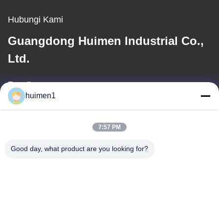
Hubungi Kami
Guangdong Huimen Industrial Co.,
Ltd.
E-mail
huimen1
feimenlmugolchina@gmail.com
7:57 PM
Alamat Kami
Good day, what product are you looking for?
Alamat
No. 1-3, Jalan Shuiniupu, Desa Yongxing, Distrik Baiyun, Kota
Guangzhou, Provinsi Guangdong, Cina
Telp
86-18929562701