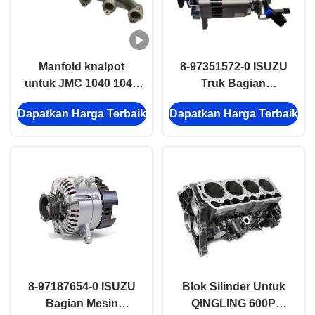
Manfold knalpot
8-97351572-0 ISUZU
untuk JMC 1040 1041
Truk Bagian
1042 493 Euro3
Alternator Untuk
Dapatkan Harga Terbaik
Dapatkan Harga Terbaik
1008013SZ JMC
ISUZU 4HG1 4HF1
Bagian Otomotif
4HK1 4HE1
8-97187654-0 ISUZU
Blok Silinder Untuk
Bagian Mesin
QINGLING 600P