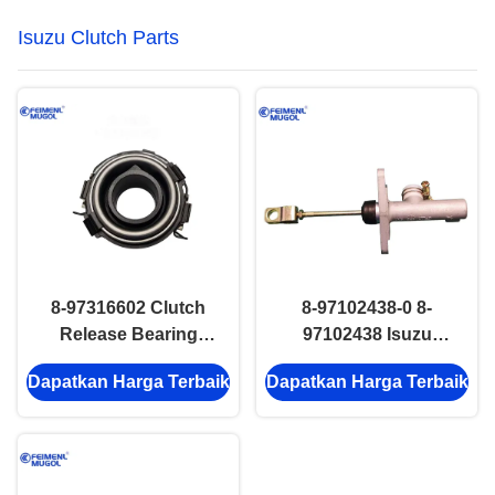
Isuzu Clutch Parts
8-97316602 Clutch
8-97102438-0 8-
Release Bearing
97102438 Isuzu
Untuk ISUZU UCS55
Clutch Master
Dapatkan Harga Terbaik
Dapatkan Harga Terbaik
8973165910 Bagian
Cylinder Clutch
Sistem Kontrol Clutch
Control System
Bagian