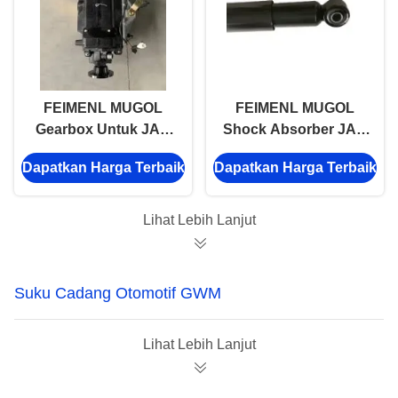
FEIMENL MUGOL
FEIMENL MUGOL
Gearbox Untuk JAC
Shock Absorber JAC
5T28 CY4102 JAC
suku cadang untuk
Dapatkan Harga Terbaik
Dapatkan Harga Terbaik
suku cadang
JAC 1020 2905010D2
Lihat Lebih Lanjut
Suku Cadang Otomotif GWM
Lihat Lebih Lanjut