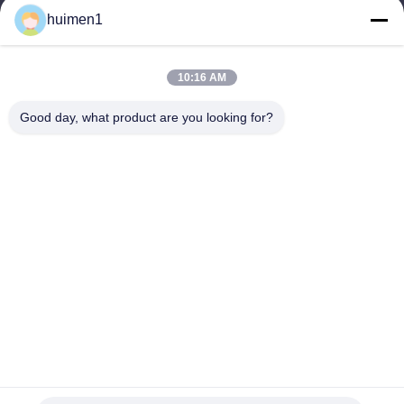
Alamat Kami
huimen1
Alamat
No. 1-3, Jalan Shuiniupu, Desa Yongxing, Distrik Baiyun, Kota
10:16 AM
Guangzhou, Provinsi Guangdong, Cina
Good day, what product are you looking for?
Telp
86-18929562701
Kebijakan Privasi
|
Sitemap
Cina Kualitas Baik Suku Cadang Mesin Isuzu Pemasok. Hak cipta
© -2026 Guangdong Huimen Industrial Co., Ltd. Semua hak
dilindungi.