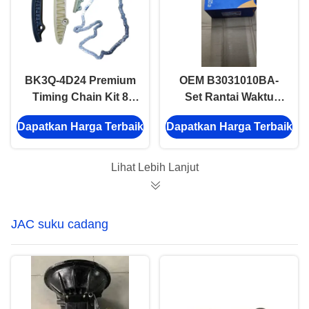
BK3Q-4D24 Premium
OEM B3031010BA-
Timing Chain Kit 8
Set Rantai Waktu
Piece Desain awet
Lengkap – Cocok
Dapatkan Harga Terbaik
Dapatkan Harga Terbaik
untuk Transit V348
Andal untuk Transit
V36
Lihat Lebih Lanjut
JAC suku cadang