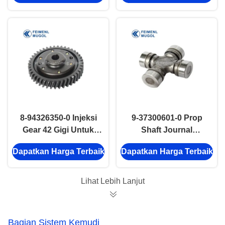
Bagian Sistem
Transmisi Otomotif
8-94326350-0 Injeksi
9-37300601-0 Prop
Gear 42 Gigi Untuk
Shaft Journal
ISUZU 4JB1 100P-T
Assembly ISUZU
Dapatkan Harga Terbaik
Dapatkan Harga Terbaik
Bagian Sistem
NHR NKR 100P 600P
Transmisi
suku cadang
Lihat Lebih Lanjut
Bagian Sistem Kemudi