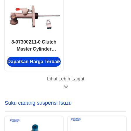
8-97300211-0 Clutch
Master Cylinder
Assembly
Dapatkan Harga Terbaik
8973002110 Untuk
ISUZU 600P 4KH1
Lihat Lebih Lanjut
Suku cadang suspensi Isuzu