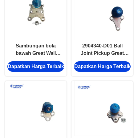
Sambungan bola
2904340-D01 Ball
bawah Great Wall
Joint Pickup Great
Hover & Wingle Asli,
Wall Kualitas
Dapatkan Harga Terbaik
Dapatkan Harga Terbaik
Kualitas OEM
Premium, Dibuat
2904340-K00 dan Pas
untuk Kekuatan dan
Sempurna
Keamanan