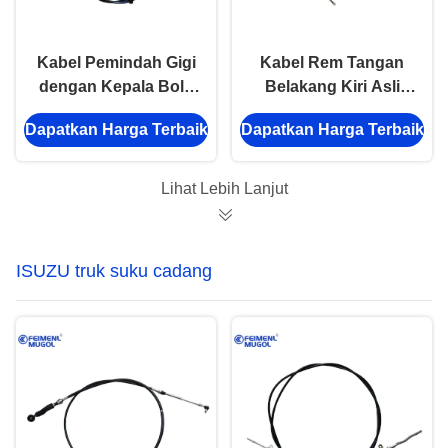
Kabel Pemindah Gigi
Kabel Rem Tangan
dengan Kepala Bola
Belakang Kiri Asli
untuk ISUZU 700P –
C8980670491 untuk
Dapatkan Harga Terbaik
Dapatkan Harga Terbaik
3180mm 1-33671179,
ISUZU 4WD D-MAX &
direkayasa untuk
JMC Ruimai, 2120mm
transmisi yang mulus
Lihat Lebih Lanjut
ISUZU truk suku cadang