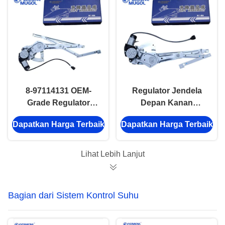
mengorbankan
Halus, Stabil, dan
kualitas
Andal
8-97114131 OEM-
Regulator Jendela
Grade Regulator
Depan Kanan
Jendela Depan Kiri
Kualitas Premium 8-
Dapatkan Harga Terbaik
Dapatkan Harga Terbaik
Elektrik untuk Isuzu
97114130 untuk Isuzu
Kairui, Pas Presisi &
Kairui, Dibuat untuk
Masa Pakai Lama
Tahan Lama dan
Lihat Lebih Lanjut
Berkinerja
Bagian dari Sistem Kontrol Suhu