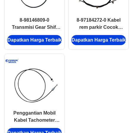
8-98146809-0
8-97184272-0 Kabel
Transmisi Gear Shift
rem parkir Cocok
Kabel Dengan Kepala
ISUZU 600P 100P
Dapatkan Harga Terbaik
Dapatkan Harga Terbaik
Bola Isuzu 600P 4KH1
Drive Series Bagian
Mesin
Penggantian Mobil
Kabel Tachometer
Khusus 8-94176220-0
Dapatkan Harga Terbaik