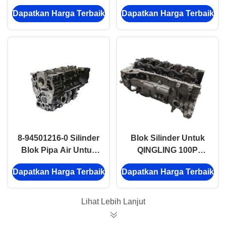
Alternator Untuk TF
4KH1CN5LS 1002011-
Dapatkan Harga Terbaik
Dapatkan Harga Terbaik
JMC Pickup 1020
TPR06 Bagian
Otomotif Truk
8-94501216-0 Silinder
Blok Silinder Untuk
Blok Pipa Air Untuk
QINGLING 100P
ISUZU 4JB1 JMC
4JB1CN 1002010-
Dapatkan Harga Terbaik
Dapatkan Harga Terbaik
1030
PA11 Truck Auto Part
Lihat Lebih Lanjut