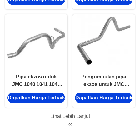
JMC Auto Parts
120320018 JMC Auto
Parts
Pipa ekzos untuk
Pengumpulan pipa
JMC 1040 1041 1043
ekzos untuk JMC
493 120320015 Truck
1042 1043 120200061
Dapatkan Harga Terbaik
Dapatkan Harga Terbaik
Auto Part
Truck Auto Part
Lihat Lebih Lanjut