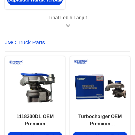
ISUZU NHR NKR
Lihat Lebih Lanjut
JMC Truck Parts
1118300DL OEM
Turbocharger OEM
Premium
Premium
Replacement
1118100XED95 Untuk