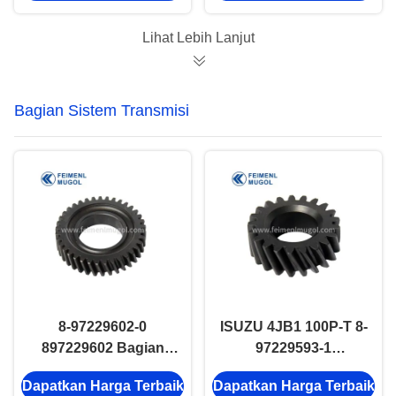
Isuzu 600P Euro 4 &
memenuhi spesifikasi
China IV Kendaraan
pabrik asli,
Lihat Lebih Lanjut
Diesel, presisi
memberikan
diproduksi untuk
pemasangan yang
memberikan efisiensi
sempurna, dan
Bagian Sistem Transmisi
pendinginan yang
mempertahankan
optimal
kinerja pendingin
yang andal.
8-97229602-0
ISUZU 4JB1 100P-T 8-
897229602 Bagian
97229593-1
Otomotif Bridge Gear
897229593 Gear
Dapatkan Harga Terbaik
Dapatkan Harga Terbaik
ISUZU 4JB1 100P-T
poros engkol