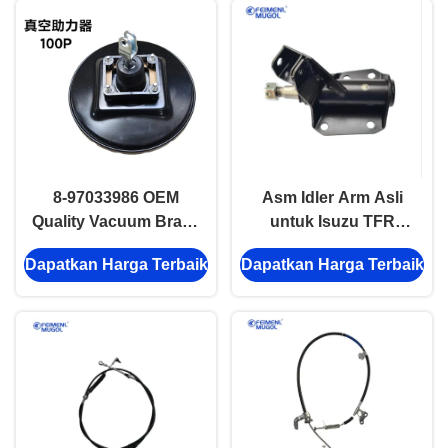
8-97033986 OEM
Asm Idler Arm Asli
Quality Vacuum Brake
untuk Isuzu TFR
Booster
Untuk OEM 8-
Dapatkan Harga Terbaik
Dapatkan Harga Terbaik
97102823