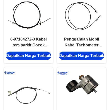
8-97184272-0 Kabel
Penggantian Mobil
rem parkir Cocok
Kabel Tachometer
ISUZU 600P 100P
Khusus 8-94176220-0
Dapatkan Harga Terbaik
Dapatkan Harga Terbaik
Drive Series Bagian
ISUZU NHR NKR