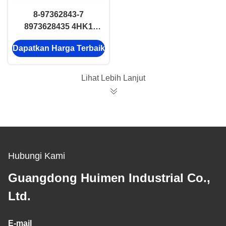
8-97362843-7
8973628435 4HK1
Isuzu Mesin Kabel
Dapatkan Harga Terbaik
Kabel 8-97362843-7
8973628437
Lihat Lebih Lanjut
Hubungi Kami
Guangdong Huimen Industrial Co.,
Ltd.
E-mail