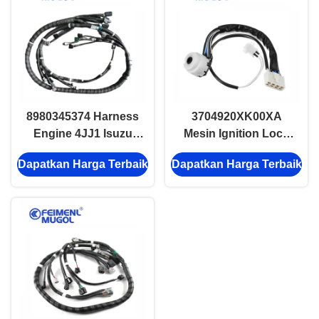
8980345374 Harness
3704920XK00XA
Engine 4JJ1 Isuzu
Mesin Ignition Lock
Excavator Spare
Harness Set Untuk
Dapatkan Harga Terbaik
Dapatkan Harga Terbaik
Parts 8-98035054-4
Great Wall HAVAL
8980350544
Fittings Body
Harness