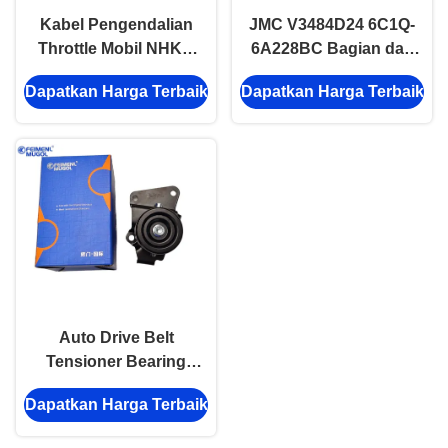
Kabel Pengendalian
JMC V3484D24 6C1Q-
Throttle Mobil NHKR
6A228BC Bagian dari
8-94416326 Bagian
Seri Drive Tensioner
Dapatkan Harga Terbaik
Dapatkan Harga Terbaik
Seri Drive
Bearing Belt
Auto Drive Belt
Tensioner Bearing
JMC 1020 4D30 EP1-
Dapatkan Harga Terbaik
19636-AC Drive
Series Bagian