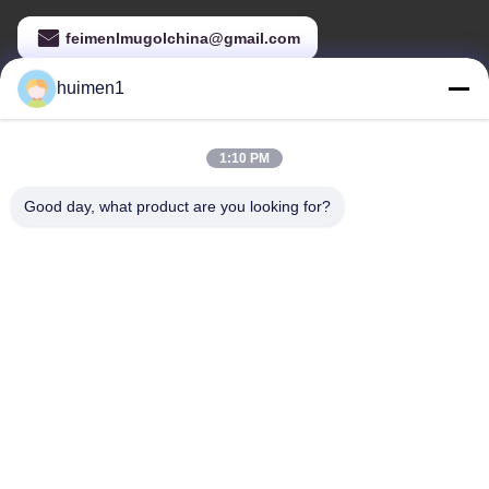
feimenlmugolchina@gmail.com
huimen1
Alamat Kami
1:10 PM
Alamat
Lantai 2, Yongli Business Building B block, No.47 Huangbian
Good day, what product are you looking for?
South Road, Distrik Baiyun, Kota Guangzhou, Cina
Telp
86-18929562701
Kebijakan Privasi
|
Sitemap
Cina Kualitas Baik Bagian sistem mesin Pemasok. Hak cipta ©
-2025 Guangdong Huimen Industrial Co., Ltd. Semua hak