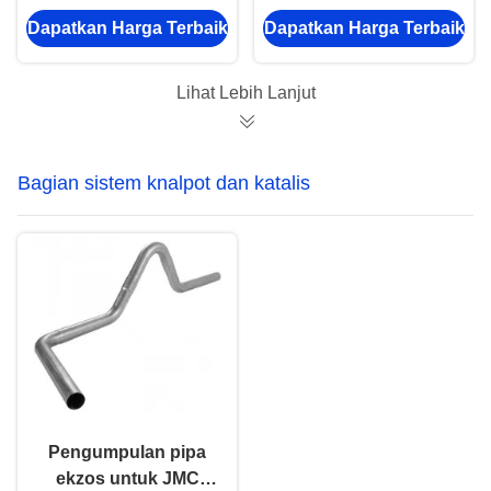
batang tali truk
NKR NHR NPR NQR
Dapatkan Harga Terbaik
Dapatkan Harga Terbaik
3003510D306
Arah Kiri
Lihat Lebih Lanjut
Bagian sistem knalpot dan katalis
Pengumpulan pipa
ekzos untuk JMC