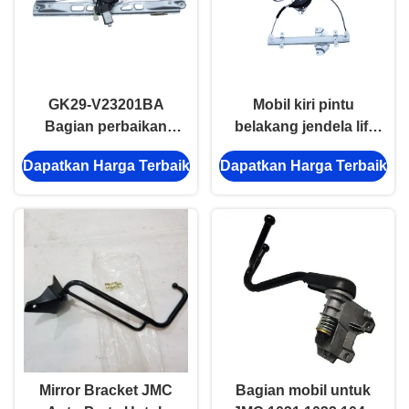
GK29-V23201BA
Mobil kiri pintu
Bagian perbaikan
belakang jendela lift
mobil depan pintu kiri
JMC X8 6204500LC
Dapatkan Harga Terbaik
Dapatkan Harga Terbaik
jendela lift JMC X8
Aftermarket Auto
Body Parts
Mirror Bracket JMC
Bagian mobil untuk