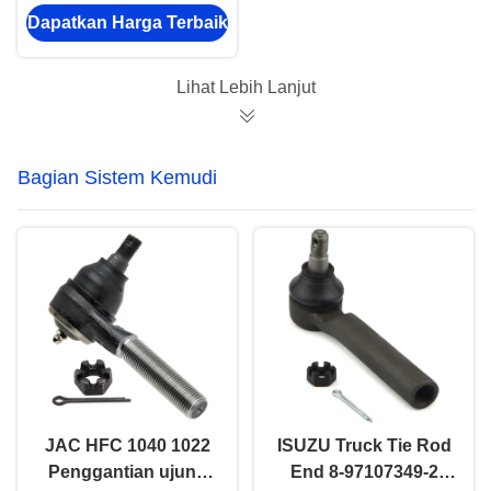
Ringan 1005011TAR
Dapatkan Harga Terbaik
Mesin Diesel Spare
Nkr Bagian Truk
Lihat Lebih Lanjut
Bagian Sistem Kemudi
JAC HFC 1040 1022
ISUZU Truck Tie Rod
Penggantian ujung
End 8-97107349-2