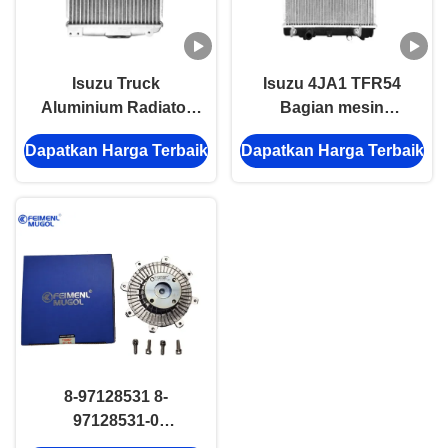
Isuzu Truck
Isuzu 4JA1 TFR54
Aluminium Radiator
Bagian mesin
8971372730 Untuk
8970936921
Dapatkan Harga Terbaik
Dapatkan Harga Terbaik
600P 4JB1T NPR
8944741714 Bagian
4BE1 4BD1
sistem kontrol suhu
radiator
8-97128531 8-
97128531-0
Keterikatan kipas