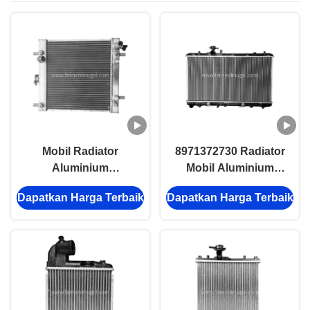
Mobil Radiator
8971372730 Radiator
Aluminium
Mobil Aluminium
8944741714 Untuk
Untuk Isuzu NPR
Dapatkan Harga Terbaik
Dapatkan Harga Terbaik
Isuzu 600P 4JB1T
600P 4BE1 4BD1
NPR 4BE1 4BD1
4JB1T Mesin Diesel
Mesin