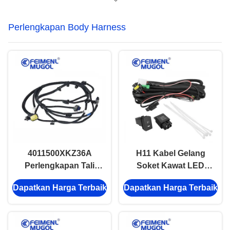
Perlengkapan Body Harness
4011500XKZ36A
H11 Kabel Gelang
Perlengkapan Tali
Soket Kawat LED
Kekang Tubuh
Indikator Switch
Dapatkan Harga Terbaik
Dapatkan Harga Terbaik
kabut lampu kabel
Gelang 1x GREAT
WALL Hover M4