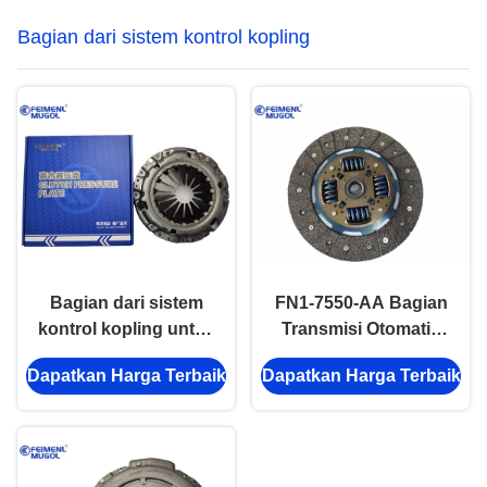
Bagian dari sistem kontrol kopling
Bagian dari sistem
FN1-7550-AA Bagian
kontrol kopling untuk
Transmisi Otomatis
Ford Transit V348 2.4
Clutch Disc JMC1030
Dapatkan Harga Terbaik
Dapatkan Harga Terbaik
Mesin Bagian
Bagian Sistem
Otomatis
Kontrol Clutch