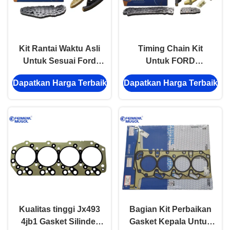
Kit Rantai Waktu Asli
Timing Chain Kit
Untuk Sesuai Ford
Untuk FORD
Transit Van VM 2.2L
TRANSIT 2.4DBK3Q-
Dapatkan Harga Terbaik
Dapatkan Harga Terbaik
B3031010BA FWD
4D24-PT Set
Sistem Mesin
Perbaikan Lengkap
Otomatis
Baru
Kualitas tinggi Jx493
Bagian Kit Perbaikan
4jb1 Gasket Silinder
Gasket Kepala Untuk