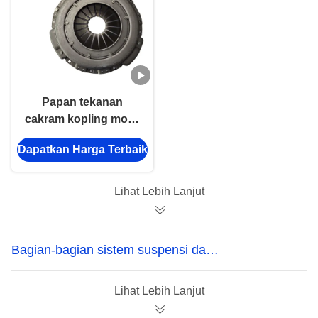
Papan tekanan
cakram kopling mobil
JMC1030 4D24 Mesin
Dapatkan Harga Terbaik
CN3-7563-AC Untuk
JMC
Lihat Lebih Lanjut
Bagian-bagian sistem suspensi dan
stabilisasi
Lihat Lebih Lanjut