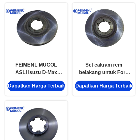
FEIMENL MUGOL
Set cakram rem
ASLI Isuzu D-Max
belakang untuk Ford
Rem Depan Cakram
Transit V348 PUMA2.4
Dapatkan Harga Terbaik
Dapatkan Harga Terbaik
C8981246633 RZ4E
6C11-2A315-AB