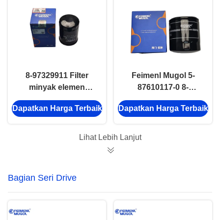
8-97329911 Filter
Feimenl Mugol 5-
minyak elemen
87610117-0 8-
8973099270 Bagian
97148270-1 Filter
Dapatkan Harga Terbaik
Dapatkan Harga Terbaik
Isuzu D Max 4JA1
Minyak 8971482701
600P 4kh1 Mesin
ISUZU NKR NPR
4JB1
Lihat Lebih Lanjut
Bagian Seri Drive