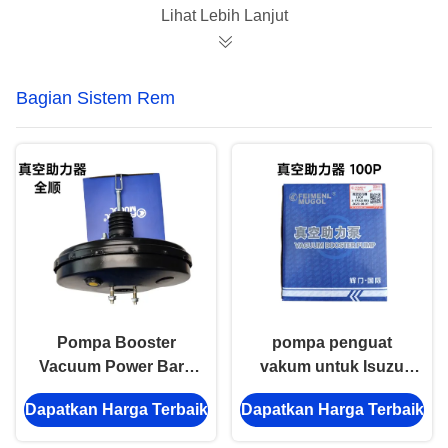
Lihat Lebih Lanjut
Bagian Sistem Rem
Pompa Booster
pompa penguat
Vacuum Power Baru
vakum untuk Isuzu
Untuk Ford Transit
100P, 4JB1-T, 8-
Dapatkan Harga Terbaik
Dapatkan Harga Terbaik
1996-2001 CC98VB
97033986, Bagian
2005AA 4JB1
Sistem Rem Diesel