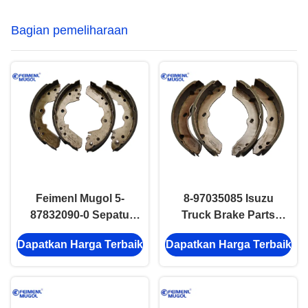
Bagian pemeliharaan
Feimenl Mugol 5-
8-97035085 Isuzu
87832090-0 Sepatu
Truck Brake Parts
rem belakang Isuzu
NKR55 4JB1 100P
Dapatkan Harga Terbaik
Dapatkan Harga Terbaik
Untuk ISUZU TFR
600P Sepatu rem
4JA1 Bagian
depan 8970350851
5878320900