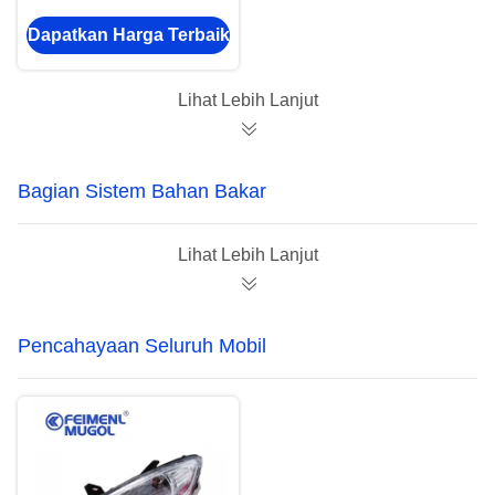
1042 1043 120200061
Dapatkan Harga Terbaik
Truck Auto Part
Lihat Lebih Lanjut
Bagian Sistem Bahan Bakar
Lihat Lebih Lanjut
Pencahayaan Seluruh Mobil