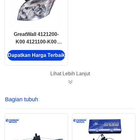
GreatWall 4121200-
K00 4121100-K00
headlamp ASSY RH
Dapatkan Harga Terbaik
LH Untuk GWM Hover
Haval
Lihat Lebih Lanjut
Bagian tubuh