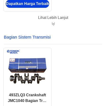
Dapatkan Harga Terbaik
angin mobil ISUZU
NKR 600P Isuzu Nkr
suku cadang
Lihat Lebih Lanjut
Bagian Sistem Transmisi
493ZLQ3 Crankshaft
JMC1040 Bagian Truk