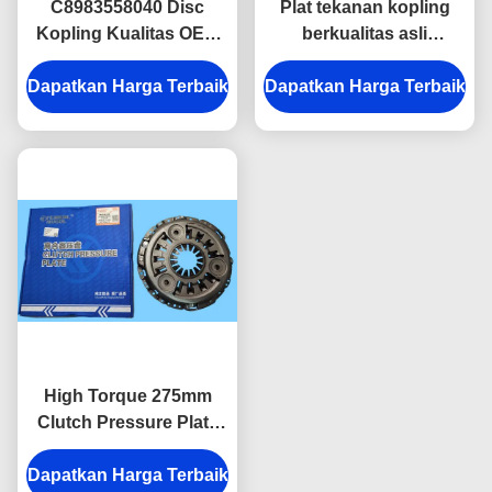
C8983558040 Disc
Plat tekanan kopling
Kopling Kualitas OEM
berkualitas asli
untuk ISUZU D-MAX &
CA100020890 untuk
Dapatkan Harga Terbaik
MU-X, Presisi Pas
Dapatkan Harga Terbaik
Isuzu D-MAX & Lingtuo
275mm.
& Ruimai Pickup Truck
Transmission.
High Torque 275mm
Clutch Pressure Plate
C8983174480
Dapatkan Harga Terbaik
Dirancang untuk