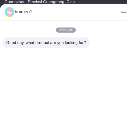
Guangzhou, Provinsi Guangdong, Cina
huimen1
Telp
86-18929562701
3:59 AM
Good day, what product are you looking for?
Kebijakan Privasi
|
Sitemap
Cina Kualitas Baik Suku Cadang Mesin Isuzu Pemasok. Hak cipta
© -2026 Guangdong Huimen Industrial Co., Ltd. Semua hak
dilindungi.