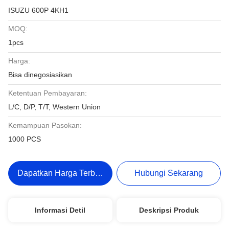
ISUZU 600P 4KH1
MOQ:
1pcs
Harga:
Bisa dinegosiasikan
Ketentuan Pembayaran:
L/C, D/P, T/T, Western Union
Kemampuan Pasokan:
1000 PCS
Dapatkan Harga Terbaik
Hubungi Sekarang
Informasi Detil
Deskripsi Produk