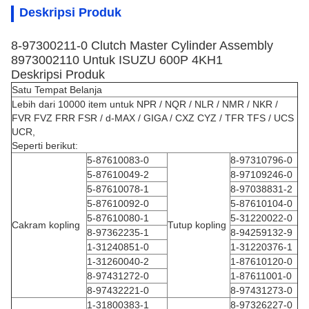
Deskripsi Produk
8-97300211-0 Clutch Master Cylinder Assembly
8973002110 Untuk ISUZU 600P 4KH1
Deskripsi Produk
Satu Tempat Belanja
Lebih dari 10000 item untuk NPR / NQR / NLR / NMR / NKR /
FVR FVZ FRR FSR / d-MAX / GIGA / CXZ CYZ / TFR TFS / UCS
UCR,
Seperti berikut:
5-87610083-0
8-97310796-0
5-87610049-2
8-97109246-0
5-87610078-1
8-97038831-2
5-87610092-0
5-87610104-0
5-87610080-1
5-31220022-0
Cakram kopling
Tutup kopling
8-97362235-1
8-94259132-9
1-31240851-0
1-31220376-1
1-31260040-2
1-87610120-0
8-97431272-0
1-87611001-0
8-97432221-0
8-97431273-0
1-31800383-1
8-97326227-0