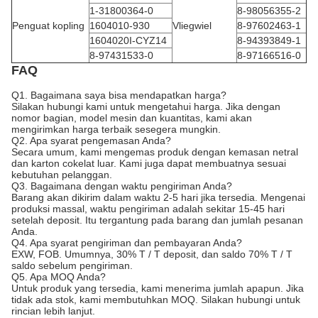
1-31800364-0
8-98056355-2
Penguat kopling
1604010-930
Vliegwiel
8-97602463-1
1604020I-CYZ14
8-94393849-1
8-97431533-0
8-97166516-0
FAQ
Q1. Bagaimana saya bisa mendapatkan harga?
Silakan hubungi kami untuk mengetahui harga. Jika dengan
nomor bagian, model mesin dan kuantitas, kami akan
mengirimkan harga terbaik sesegera mungkin.
Q2. Apa syarat pengemasan Anda?
Secara umum, kami mengemas produk dengan kemasan netral
dan karton cokelat luar. Kami juga dapat membuatnya sesuai
kebutuhan pelanggan.
Q3. Bagaimana dengan waktu pengiriman Anda?
Barang akan dikirim dalam waktu 2-5 hari jika tersedia. Mengenai
produksi massal, waktu pengiriman adalah sekitar 15-45 hari
setelah deposit. Itu tergantung pada barang dan jumlah pesanan
Anda.
Q4. Apa syarat pengiriman dan pembayaran Anda?
EXW, FOB. Umumnya, 30% T / T deposit, dan saldo 70% T / T
saldo sebelum pengiriman.
Q5. Apa MOQ Anda?
Untuk produk yang tersedia, kami menerima jumlah apapun. Jika
tidak ada stok, kami membutuhkan MOQ. Silakan hubungi untuk
rincian lebih lanjut.