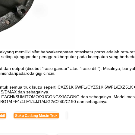
rak
yang memiliki sifat bahwa
kecepatan rotasi
satu poros adalah rata-ra
 setiap ujung
gandar penggerak
berputar pada kecepatan yang berbeda
ut dan output (disebut "rasio gandar" atau "rasio diff"). Misalnya, ba
inion
daripada
roda gigi cincin
.
na) untuk semua truk Isuzu seperti CXZ51K 6WF1/CYZ51K 6WF1/EX
S/DMAX dan sebagainya.
rti HITACHI/SUMITOMO/XUGONG/XIAGONG dan sebagainya. Model mesi
G1/4FE1/4LE1/4JJ1/4JG2/C240/C190 dan sebagainya.
bil
Suku Cadang Mesin Truk