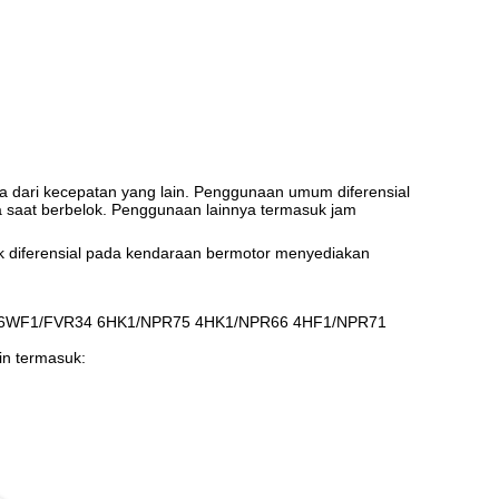
ta dari kecepatan yang lain. Penggunaan umum diferensial
 saat berbelok. Penggunaan lainnya termasuk jam
nyak diferensial pada kendaraan bermotor menyediakan
Z51K 6WF1/FVR34 6HK1/NPR75 4HK1/NPR66 4HF1/NPR71
n termasuk: