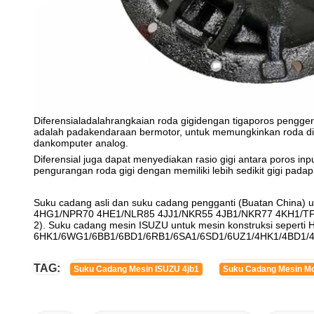
Diferensial
adalah
rangkaian roda gigi
dengan tiga
poros pengge
adalah pada
kendaraan bermotor
, untuk memungkinkan roda di
dan
komputer analog
.
Diferensial juga dapat menyediakan rasio gigi antara poros inp
pengurangan roda gigi dengan memiliki lebih sedikit gigi pada
p
Suku cadang asli dan suku cadang pengganti (Buatan Chi
4HG1/NPR70 4HE1/NLR85 4JJ1/NKR55 4JB1/NKR77 4KH1/TF
2). Suku cadang mesin ISUZU untuk mesin konstruksi sepe
6HK1/6WG1/6BB1/6BD1/6RB1/6SA1/6SD1/6UZ1/4HK1/4BD1/4B
TAG:
Suku Cadang Mesin ISUZU 4jb1
Suku Cadang Mesin Mo