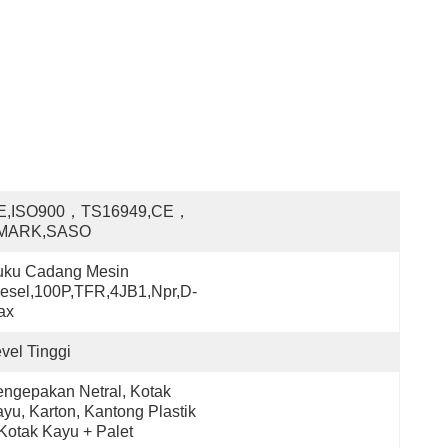
E,ISO900，TS16949,CE，
MARK,SASO
uku Cadang Mesin 
esel,100P,TFR,4JB1,npr,d-
ax
vel Tinggi
ngepakan Netral, Kotak 
yu, Karton, Kantong Plastik 
Kotak Kayu + Palet