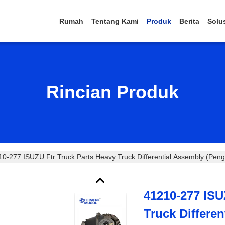
Rumah
Tentang Kami
Produk
Berita
Solu
Rincian Produk
0-277 ISUZU Ftr Truck Parts Heavy Truck Differential Assembly (Penga
41210-277 ISU
Truck Differe