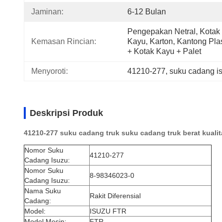
Jaminan:
6-12 Bulan
Pengepakan Netral, Kotak 
Kemasan Rincian:
Kayu, Karton, Kantong Plast
+ Kotak Kayu + Palet
Menyoroti:
41210-277
, 
suku cadang is
Deskripsi Produk
41210-277 suku cadang truk suku cadang truk berat kualita
Nomor Suku
41210-277
Cadang Isuzu:
Nomor Suku
8-98346023-0
Cadang Isuzu:
Nama Suku
Rakit Diferensial
Cadang:
Model:
ISUZU FTR
Model Mesin:
FTR