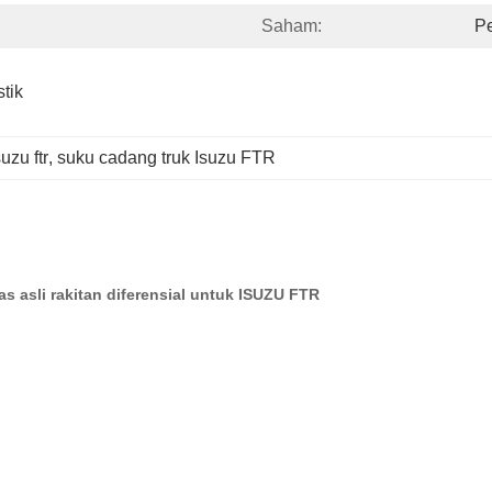
Saham:
P
ik 
uzu ftr
, 
suku cadang truk Isuzu FTR
s asli rakitan diferensial untuk ISUZU FTR