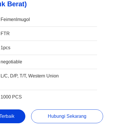
uk Berat)
Feimenlmugol
FTR
1pcs
negotiable
L/C, D/P, T/T, Western Union
1000 PCS
Terbaik
Hubungi Sekarang