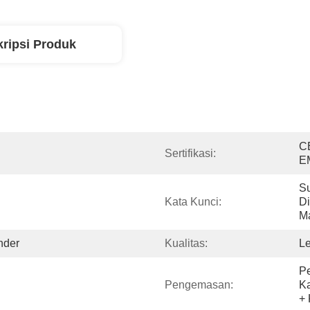
ripsi Produk
C
Sertifikasi:
E
S
Kata Kunci:
Di
M
nder
Kualitas:
Le
Pe
Pengemasan:
Ka
+ 