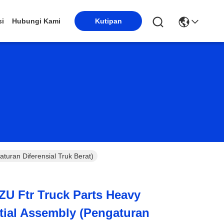
si
Hubungi Kami
Kutipan
turan Diferensial Truk Berat)
ZU Ftr Truck Parts Heavy
ntial Assembly (Pengaturan