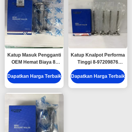
Katup Masuk Pengganti
Katup Knalpot Performa
OEM Hemat Biaya 8-
Tinggi 8-97209876
971317292 untuk mesin
untuk ISUZU 700P,
Dapatkan Harga Terbaik
ISUZU 600P 4KH1.
Dapatkan Harga Terbaik
Ketahanan Panas
Unggul dan Performa
Mesin Andal.