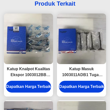
Produk Terkait
Katup Knalpot Kualitas
Katup Masuk
Ekspor 1003012BB
1003011ADB1 Tugas
untuk ISUZU NKR &
Berat untuk ISUZU
Dapatkan Harga Terbaik
600P Dipercaya oleh
Dapatkan Harga Terbaik
NKR, Pas Presisi dan
Pembeli Aftermarket
Masa Pakai Lama
Global.