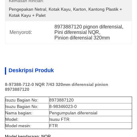
Kemasan Rincian:
Pengepakan Netral, Kotak Kayu, Karton, Kantong Plastik + 
Kotak Kayu + Palet
8973887120 pignon diferensial
, 
Menyoroti:
Pini diferensial NQR
, 
Pinion diferensial 320mm
Deskripsi Produk
8-97388-712-0 NQR 7/43 320mm diferensial pinion
8973887120
Isuzu Bagian No:
8973887120
Isuzu Bagian No:
8-98346023-0
Nama bagian:
Pengumpulan diferensial
Model:
Isusu FTR
Model mesin:
FTR
Model kendaraan: NQR