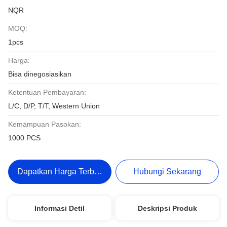
NQR
MOQ:
1pcs
Harga:
Bisa dinegosiasikan
Ketentuan Pembayaran:
L/C, D/P, T/T, Western Union
Kemampuan Pasokan:
1000 PCS
Dapatkan Harga Terbaik
Hubungi Sekarang
Informasi Detil
Deskripsi Produk