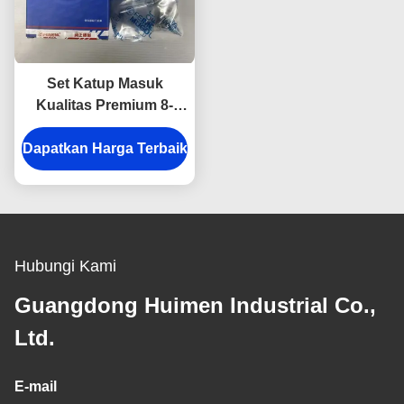
Set Katup Masuk
Kualitas Premium 8-
94395882 untuk ISUZU
Dapatkan Harga Terbaik
700P, Kotak Isi 4 Buah,
Dibuat untuk Kinerja
dan Ketahanan
Hubungi Kami
Guangdong Huimen Industrial Co.,
Ltd.
E-mail