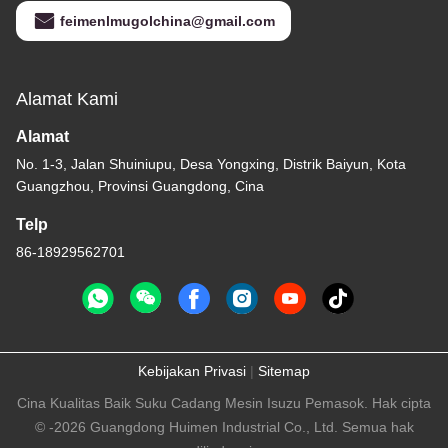
feimenlmugolchina@gmail.com
Alamat Kami
Alamat
No. 1-3, Jalan Shuiniupu, Desa Yongxing, Distrik Baiyun, Kota
Guangzhou, Provinsi Guangdong, Cina
Telp
86-18929562701
Kebijakan Privasi
|
Sitemap
Cina Kualitas Baik Suku Cadang Mesin Isuzu Pemasok. Hak cipta
© -2026 Guangdong Huimen Industrial Co., Ltd. Semua hak