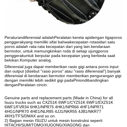
Peraturan
diferensial adalah
Peralatan kereta api
dengan tiga
poros
penggerak
yang memiliki sifat bahwa
kecepatan rotasi
dari satu
poros adalah rata-rata kecepatan dari yang lain.
kendaraan
bermotor
, untuk memungkinkan roda di setiap ujung
poros
penggerak
untuk berputar pada kecepatan yang berbeda saat
belokan.
Komputer analog
.
Diferensial juga dapat memberikan rasio gigi antara poros input
dan output (disebut "rasio poros" atau "rasio diferensial").banyak
diferensial di kendaraan bermotor memberikan pengurangan gigi
dengan memiliki lebih sedikit gigi pada
Pinion
dibandingkan
dengan
Peralatan cincin
.
Genuine parts and replacement parts (Made in China) for all
Isuzu trucks such as CXZ51K 6WF1/CYZ51K 6WF1/EXZ51K
6WF1/FVR34 6HK1/NPR75 4HK1/NPR66 4HF1/NPR71
4HG1/NPR70 4HE1/NLR85 4JJ1/NKR55 4JB1/NKR77
4KH1/TFS/DMAX and so on.
2) Bagian mesin ISUZU untuk mesin konstruksi seperti
HITACHI/SUMITOMO/XUGONG/XIAGONG dan