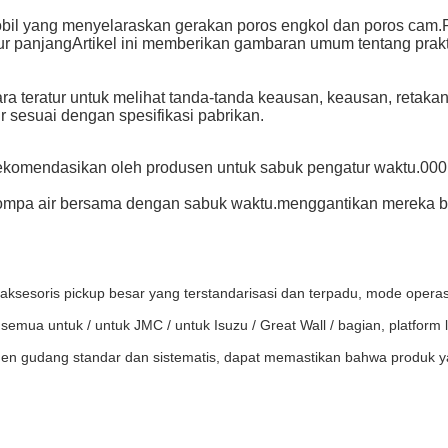
il yang menyelaraskan gerakan poros engkol dan poros cam.P
ur panjangArtikel ini memberikan gambaran umum tentang prak
a teratur untuk melihat tanda-tanda keausan, keausan, retakan
 sesuai dengan spesifikasi pabrikan.
 direkomendasikan oleh produsen untuk sabuk pengatur waktu.0
pompa air bersama dengan sabuk waktu.menggantikan mereka 
aksesoris pickup besar yang terstandarisasi dan terpadu, mode ope
semua untuk / untuk JMC / untuk Isuzu / Great Wall / bagian, platfo
men gudang standar dan sistematis, dapat memastikan bahwa produk y