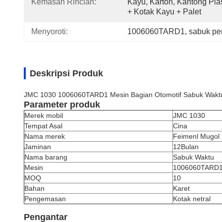
Kemasan Rincian:
Kayu, Karton, Kantong Plast
+ Kotak Kayu + Palet
Menyoroti:
1006060TARD1
, 
sabuk pe
Deskripsi Produk
JMC 1030 1006060TARD1 Mesin Bagian Otomotif Sabuk Wakt
Parameter produk
Merek mobil
JMC 1030
Tempat Asal
Cina
Nama merek
Feimenl Mugol
Jaminan
12Bulan
Nama barang
Sabuk Waktu
Mesin
1006060TARD
MOQ
10
Bahan
Karet
Pengemasan
Kotak netral
Pengantar