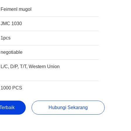
Feimenl mugol
JMC 1030
1pcs
negotiable
L/C, D/P, T/T, Western Union
1000 PCS
Terbaik
Hubungi Sekarang