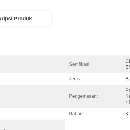
ripsi Produk
C
Sertifikasi:
E
Jenis:
Ba
Pe
Pengemasan:
Ka
+ 
Bahan:
Ka