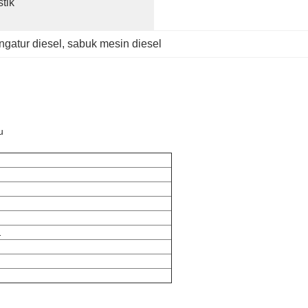
ik 
ngatur diesel
, 
sabuk mesin diesel
u
1