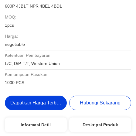
600P 4JB1T NPR 4BE1 4BD1
MOQ:
1pcs
Harga:
negotiable
Ketentuan Pembayaran:
L/C, D/P, T/T, Western Union
Kemampuan Pasokan:
1000 PCS
Dapatkan Harga Terbaik
Hubungi Sekarang
Informasi Detil
Deskripsi Produk