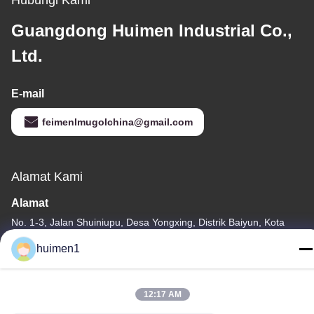
Guangdong Huimen Industrial Co.,
Ltd.
E-mail
feimenlmugolchina@gmail.com
Alamat Kami
Alamat
No. 1-3, Jalan Shuiniupu, Desa Yongxing, Distrik Baiyun, Kota
Guangzhou, Provinsi Guangdong, Cina
huimen1
Telp
86-18929562701
12:17 AM