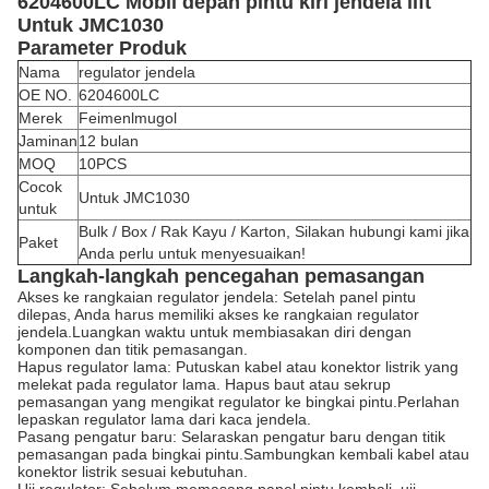
6204600LC Mobil depan pintu kiri jendela lift
Untuk JMC1030
Parameter Produk
Nama
regulator jendela
OE NO.
6204600LC
Merek
Feimenlmugol
Jaminan
12 bulan
MOQ
10PCS
Cocok
Untuk JMC1030
untuk
Bulk / Box / Rak Kayu / Karton, Silakan hubungi kami jika
Paket
Anda perlu untuk menyesuaikan!
Langkah-langkah pencegahan pemasangan
Akses ke rangkaian regulator jendela: Setelah panel pintu
dilepas, Anda harus memiliki akses ke rangkaian regulator
jendela.Luangkan waktu untuk membiasakan diri dengan
komponen dan titik pemasangan.
Hapus regulator lama: Putuskan kabel atau konektor listrik yang
melekat pada regulator lama. Hapus baut atau sekrup
pemasangan yang mengikat regulator ke bingkai pintu.Perlahan
lepaskan regulator lama dari kaca jendela.
Pasang pengatur baru: Selaraskan pengatur baru dengan titik
pemasangan pada bingkai pintu.Sambungkan kembali kabel atau
konektor listrik sesuai kebutuhan.