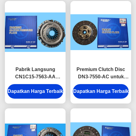
Pabrik Langsung
Premium Clutch Disc
CN1C15-7563-AA
DN3-7550-AC untuk
Clutch Pressure Plate
JMC N800 4D30 untuk
Dapatkan Harga Terbaik
untuk JMC Baodian
Dapatkan Harga Terbaik
Smooth Gear
Euro III & Great Wall
Engagement dan Long
2.8TC
Service Life.