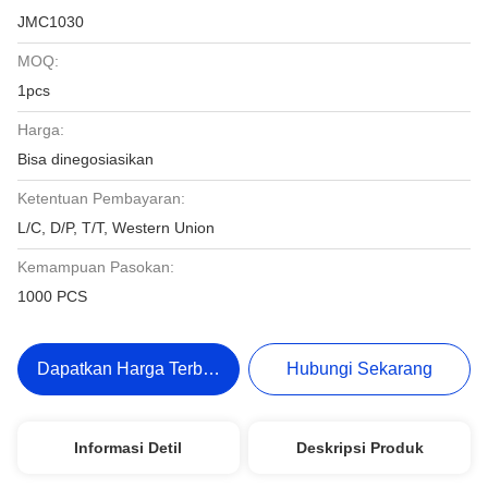
JMC1030
MOQ:
1pcs
Harga:
Bisa dinegosiasikan
Ketentuan Pembayaran:
L/C, D/P, T/T, Western Union
Kemampuan Pasokan:
1000 PCS
Dapatkan Harga Terbaik
Hubungi Sekarang
Informasi Detil
Deskripsi Produk