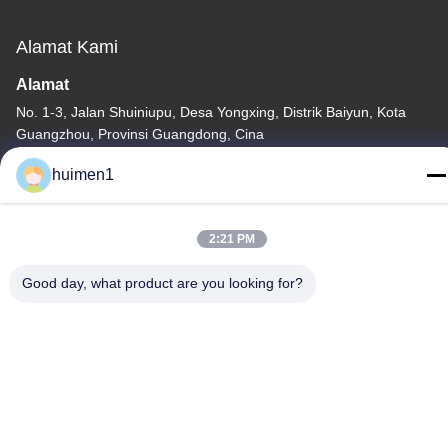
Alamat Kami
Alamat
No. 1-3, Jalan Shuiniupu, Desa Yongxing, Distrik Baiyun, Kota
Guangzhou, Provinsi Guangdong, Cina
Telp
huimen1
86-18929562701
2:21 PM
Good day, what product are you looking for?
Kebijakan Privasi
|
Sitemap
Cina Kualitas Baik Suku Cadang Mesin Isuzu Pemasok. Hak cipta
© -2026 Guangdong Huimen Industrial Co., Ltd. Semua hak
dilindungi.