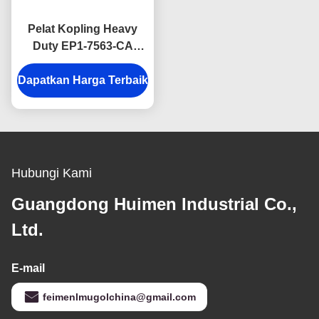
Pelat Kopling Heavy
Duty EP1-7563-CA
untuk Truk Pikap JMC
Dapatkan Harga Terbaik
Baodian Euro IV.
Hubungi Kami
Guangdong Huimen Industrial Co.,
Ltd.
E-mail
feimenlmugolchina@gmail.com