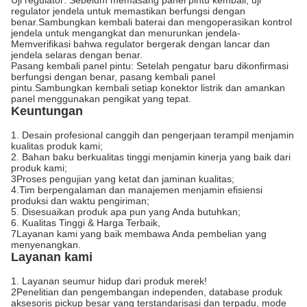
Uji regulator: Sebelum memasang panel pintu kembali, uji
regulator jendela untuk memastikan berfungsi dengan
benar.Sambungkan kembali baterai dan mengoperasikan kontrol
jendela untuk mengangkat dan menurunkan jendela-
Memverifikasi bahwa regulator bergerak dengan lancar dan
jendela selaras dengan benar.
Pasang kembali panel pintu: Setelah pengatur baru dikonfirmasi
berfungsi dengan benar, pasang kembali panel
pintu.Sambungkan kembali setiap konektor listrik dan amankan
panel menggunakan pengikat yang tepat.
Keuntungan
1. Desain profesional canggih dan pengerjaan terampil menjamin
kualitas produk kami;
2. Bahan baku berkualitas tinggi menjamin kinerja yang baik dari
produk kami;
3Proses pengujian yang ketat dan jaminan kualitas;
4.Tim berpengalaman dan manajemen menjamin efisiensi
produksi dan waktu pengiriman;
5. Disesuaikan produk apa pun yang Anda butuhkan;
6. Kualitas Tinggi & Harga Terbaik,
7Layanan kami yang baik membawa Anda pembelian yang
menyenangkan.
Layanan kami
1. Layanan seumur hidup dari produk merek!
2Penelitian dan pengembangan independen, database produk
aksesoris pickup besar yang terstandarisasi dan terpadu, mode