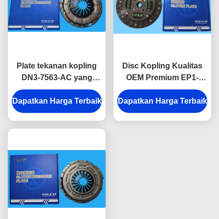
Plate tekanan kopling
Disc Kopling Kualitas
DN3-7563-AC yang
OEM Premium EP1-
dirancang dengan
7550-AB 250mm untuk
Dapatkan Harga Terbaik
presisi untuk JMC N800
Dapatkan Harga Terbaik
JMC Baodian Euro IV
4D30 untuk keterlibatan
Long Cargo Box
gir halus