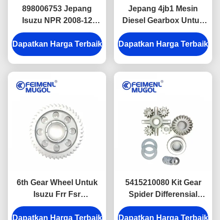
898006753 Jepang
Jepang 4jb1 Mesin
Isuzu NPR 2008-12
Diesel Gearbox Untuk
Penggantian Gearbox
Isuzu NKR Truck Parts
Dapatkan Harga Terbaik
Steril 898110220
Dapatkan Harga Terbaik
TFR54 Transmission
ASSY
6th Gear Wheel Untuk
5415210080 Kit Gear
Isuzu Frr Fsr
Spider Differensial
1333382720 39t-42t
Untuk Bagian Sistem
Dapatkan Harga Terbaik
Bagian Sistem
Dapatkan Harga Terbaik
Transmisi Isuzu Npr Nkr