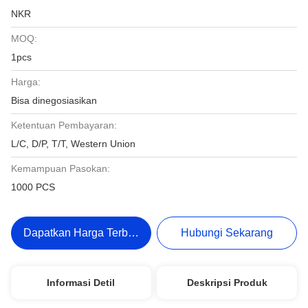
NKR
MOQ:
1pcs
Harga:
Bisa dinegosiasikan
Ketentuan Pembayaran:
L/C, D/P, T/T, Western Union
Kemampuan Pasokan:
1000 PCS
Dapatkan Harga Terbaik
Hubungi Sekarang
Informasi Detil
Deskripsi Produk