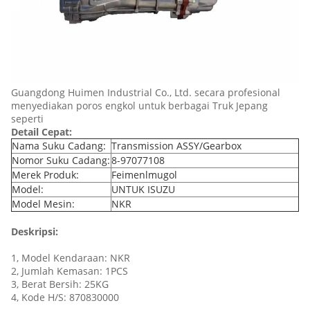
Guangdong Huimen Industrial Co., Ltd. secara profesional
menyediakan poros engkol untuk berbagai Truk Jepang
seperti
Detail Cepat:
Nama Suku Cadang:
Transmission ASSY/Gearbox
Nomor Suku Cadang:
8-97077108
Merek Produk:
Feimenlmugol
Model:
UNTUK ISUZU
Model Mesin:
NKR
Deskripsi:
1, Model Kendaraan: NKR
2, Jumlah Kemasan: 1PCS
3, Berat Bersih: 25KG
4, Kode H/S: 870830000