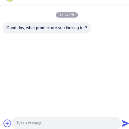
12:24 PM
Good day, what product are you looking for?
Kebijakan Privasi
|
Sitemap
Cina Kualitas Baik Suku Cadang Mesin Isuzu Pemasok. Hak cipta
© -2026 Guangdong Huimen Industrial Co., Ltd. Semua hak
dilindungi.