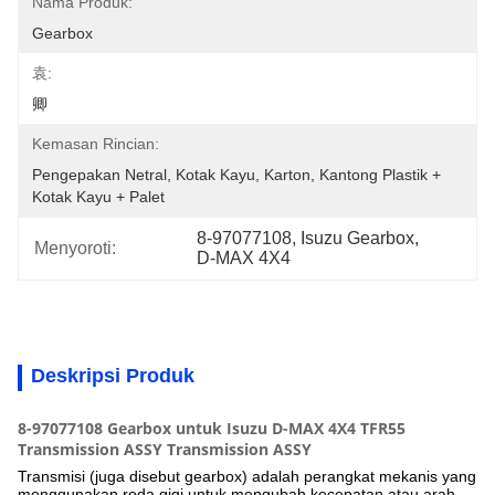
Nama Produk:
Gearbox
袁:
卿
Kemasan Rincian:
Pengepakan Netral, Kotak Kayu, Karton, Kantong Plastik + 
Kotak Kayu + Palet
8-97077108
, 
Isuzu Gearbox
, 
Menyoroti:
D-MAX 4X4
Deskripsi Produk
8-97077108 Gearbox untuk Isuzu D-MAX 4X4 TFR55
Transmission ASSY Transmission ASSY
Transmisi (juga disebut gearbox) adalah perangkat mekanis yang
menggunakan
roda gigi
untuk mengubah kecepatan atau arah